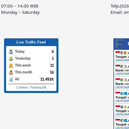
07:00 – 14.00 WIB
Telp.(02
k
a
Monday – Saturday
Email:
sm
-
m
f
Live Traffic Feed
6
Today
A
Tengah
v
1
Yesterday
UKHUW
11
This week
A
Barat
vie
16
This month
UKHUW
11.491K
All
A
Barat
vie
UKHUW
1 Online
-
Tracking ON
A
Tengah
v
UKHUW
A
Tengah
v
UKHUW
A
Tengah
v
UKHUW