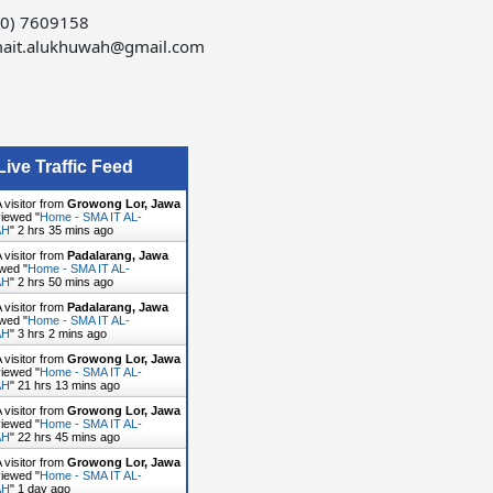
60) 7609158
ait.alukhuwah@gmail.com
Live Traffic Feed
 visitor from
Growong Lor, Jawa
iewed "
Home - SMA IT AL-
AH
"
2 hrs 35 mins ago
 visitor from
Padalarang, Jawa
wed "
Home - SMA IT AL-
AH
"
2 hrs 50 mins ago
 visitor from
Padalarang, Jawa
wed "
Home - SMA IT AL-
AH
"
3 hrs 2 mins ago
 visitor from
Growong Lor, Jawa
iewed "
Home - SMA IT AL-
AH
"
21 hrs 13 mins ago
 visitor from
Growong Lor, Jawa
iewed "
Home - SMA IT AL-
AH
"
22 hrs 45 mins ago
 visitor from
Growong Lor, Jawa
iewed "
Home - SMA IT AL-
AH
"
1 day ago