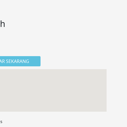
ah
AR SEKARANG
us