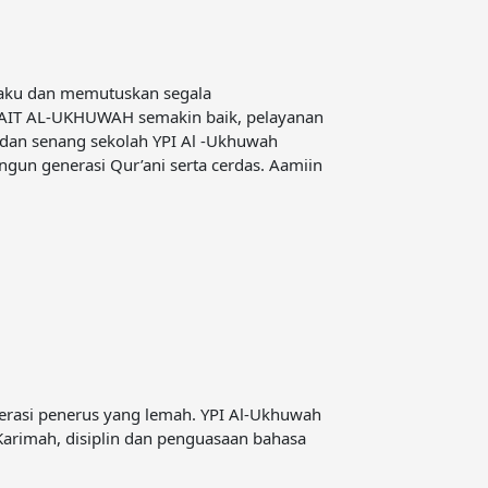
ilaku dan memutuskan segala
Allhamdulillah Ad
SMAIT AL-UKHUWAH semakin baik, pelayanan
saya yaitu bakti 
 dan senang sekolah YPI Al -Ukhuwah
akademik yang jug
n generasi Qur’ani serta cerdas. Aamiin
Dr. H. Akhmad sodik
erasi penerus yang lemah. YPI Al-Ukhuwah
Pendidikan modal 
arimah, disiplin dan penguasaan bahasa
mendapatkan sekol
H. Ahmad Syaikhu
A