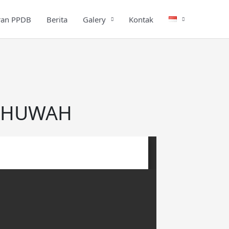
ran PPDB
Berita
Galery
Kontak
UKHUWAH