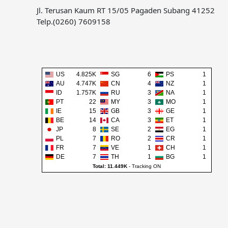
Jl. Terusan Kaum RT 15/05 Pagaden Subang 41252
Telp.(0260) 7609158
US
4.825K
SG
6
PS
1
AU
4.747K
CN
4
NZ
1
ID
1.757K
RU
3
NA
1
PT
22
MY
3
MO
1
IE
15
GB
3
GE
1
BE
14
CA
3
ET
1
JP
8
SE
2
EG
1
PL
7
RO
2
CR
1
FR
7
VE
1
CH
1
DE
7
TH
1
BG
1
Total: 11.449K
-
Tracking ON