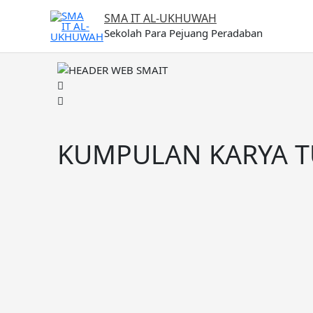
Lewati
SMA IT AL-UKHUWAH
ke
Sekolah Para Pejuang Peradaban
konten
KUMPULAN KARYA T