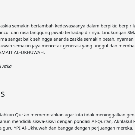
Zaskia semakin bertambah kedewasaanya dalam berpikir, berpir
uncul dan rasa tanggung jawab terhadap dirinya. Lingkungan 
ama sangat baik sehingga ananda zaskia semakin betah, nyaman
ah semakin jaya mencetak generasi yang unggul dan membangu
mi SMAIT AL-UKHUWAH.
l Azka
Us
Bahkan Qur'an memerintahkan agar kita tidak meninggalkan gen
un mendidik siswa-siswi dengan pondasi Al-Qur'an, Akhlakul K
para guru YPI Al-Ukhuwah dan bangga dengan perjuangan mereka.